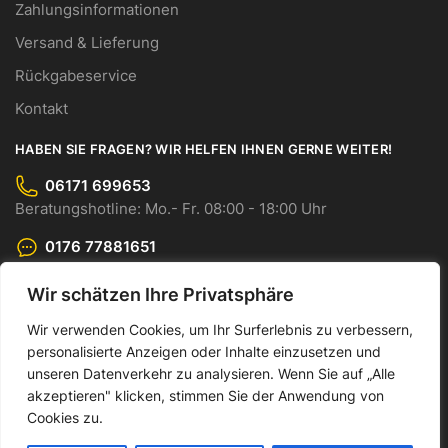
Zahlungsinformationen
Versand & Lieferung
Rückgabeservice
Kontakt
HABEN SIE FRAGEN? WIR HELFEN IHNEN GERNE WEITER!
06171 699653
Beratungshotline: Mo.- Fr. 08:00 - 18:00 Uhr
0176 77881651
WhatsApp-Chat: Mo.- Fr. 08:00 - 18:00 Uhr
Wir schätzen Ihre Privatsphäre
info@cmo-gmbh.com
Senden Sie uns Ihre Anfrage bequem per E-Mail.
Wir verwenden Cookies, um Ihr Surferlebnis zu verbessern,
personalisierte Anzeigen oder Inhalte einzusetzen und
© CMO GmbH 2023
unseren Datenverkehr zu analysieren. Wenn Sie auf „Alle
akzeptieren" klicken, stimmen Sie der Anwendung von
Made by Dankor Digital
Cookies zu.