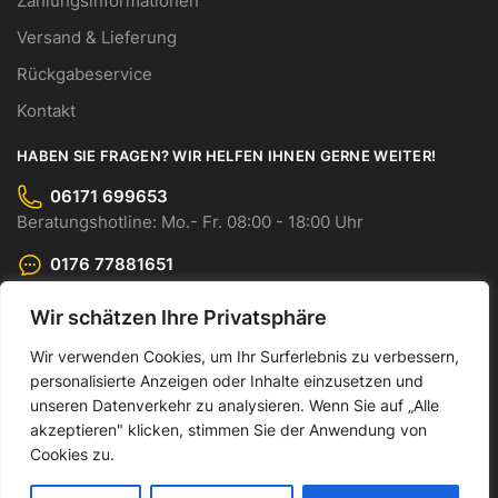
Zahlungsinformationen
Versand & Lieferung
Rückgabeservice
Kontakt
HABEN SIE FRAGEN? WIR HELFEN IHNEN GERNE WEITER!
06171 699653
Beratungshotline: Mo.- Fr. 08:00 - 18:00 Uhr
0176 77881651
WhatsApp-Chat: Mo.- Fr. 08:00 - 18:00 Uhr
Wir schätzen Ihre Privatsphäre
info@cmo-gmbh.com
Senden Sie uns Ihre Anfrage bequem per E-Mail.
Wir verwenden Cookies, um Ihr Surferlebnis zu verbessern,
personalisierte Anzeigen oder Inhalte einzusetzen und
© CMO GmbH 2023
unseren Datenverkehr zu analysieren. Wenn Sie auf „Alle
akzeptieren" klicken, stimmen Sie der Anwendung von
Made by Dankor Digital
Cookies zu.