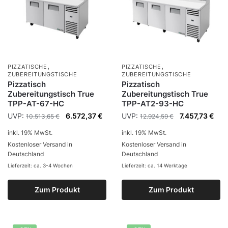
,
,
PIZZATISCHE
PIZZATISCHE
ZUBEREITUNGSTISCHE
ZUBEREITUNGSTISCHE
Pizzatisch
Pizzatisch
Zubereitungstisch True
Zubereitungstisch True
TPP-AT-67-HC
TPP-AT2-93-HC
UVP:
6.572,37
€
UVP:
7.457,73
€
10.513,65
€
12.924,59
€
inkl. 19% MwSt.
inkl. 19% MwSt.
Kostenloser Versand in
Kostenloser Versand in
Deutschland
Deutschland
Lieferzeit: ca. 3-4 Wochen
Lieferzeit: ca. 14 Werktage
Zum Produkt
Zum Produkt