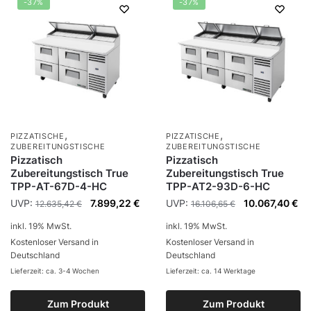
-37%
-37%
,
,
PIZZATISCHE
PIZZATISCHE
ZUBEREITUNGSTISCHE
ZUBEREITUNGSTISCHE
Pizzatisch
Pizzatisch
Zubereitungstisch True
Zubereitungstisch True
TPP-AT-67D-4-HC
TPP-AT2-93D-6-HC
UVP:
7.899,22
€
UVP:
10.067,40
€
12.635,42
€
16.106,65
€
inkl. 19% MwSt.
inkl. 19% MwSt.
Kostenloser Versand in
Kostenloser Versand in
Deutschland
Deutschland
Lieferzeit: ca. 3-4 Wochen
Lieferzeit: ca. 14 Werktage
Zum Produkt
Zum Produkt