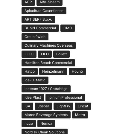
ACP
Alto-Shaam
Apicoltura Casentinese
ART SERF S.p.A.
BUNN Commercial
CMO
Croust´wich
Culinary Machines Overseas
EFFO
FIFO
Follett
Hamilton Beach Commercial
Hatco
Heinzelmann
Hounö
Ice-O-Matic
iceteam 1927 / Cattabriga
Idea Plast
Ipinium Professional
ISA
Josper
LightFry
Lincat
Marco Beverage Systems
Metro
ncco
Nemox
Nordisk Clean Solutions