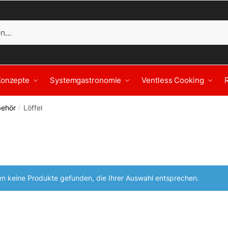
Konzepte
Systemgastronomie
Ventless Cooking
ehör
Löffel
/
n keine Produkte gefunden, die Ihrer Auswahl entsprechen.