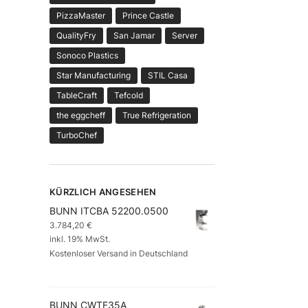
PizzaMaster
Prince Castle
QualityFry
San Jamar
Server
Sonoco Plastics
Star Manufacturing
STIL Casa
TableCraft
Tefcold
the eggcheff
True Refrigeration
TurboChef
KÜRZLICH ANGESEHEN
BUNN ITCBA 52200.0500
3.784,20
€
inkl. 19% MwSt.
Kostenloser Versand in Deutschland
BUNN CWTF35A