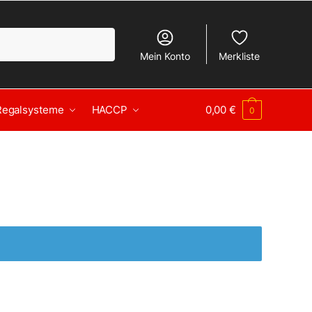
Mein Konto
Merkliste
Regalsysteme
HACCP
0,00
€
0