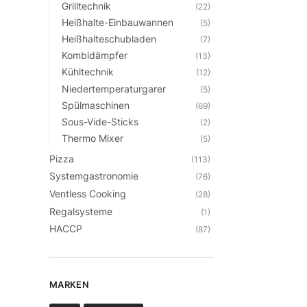
Grilltechnik
(22)
Heißhalte-Einbauwannen
(5)
Heißhalteschubladen
(7)
Kombidämpfer
(13)
Kühltechnik
(12)
Niedertemperaturgarer
(5)
Spülmaschinen
(69)
Sous-Vide-Sticks
(2)
Thermo Mixer
(5)
Pizza
(113)
Systemgastronomie
(76)
Ventless Cooking
(28)
Regalsysteme
(1)
HACCP
(87)
MARKEN