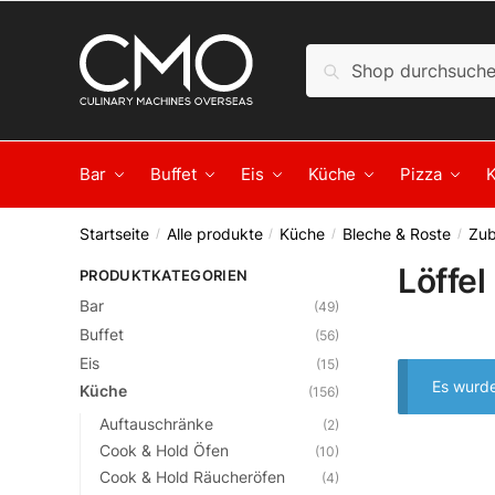
Skip to navigation
Skip to content
Suche nach:
Suche
Bar
Buffet
Eis
Küche
Pizza
Startseite
Alle produkte
Küche
Bleche & Roste
Zub
/
/
/
/
Löffel
PRODUKTKATEGORIEN
Bar
(49)
Buffet
(56)
Eis
(15)
Es wurde
Küche
(156)
Auftauschränke
(2)
Cook & Hold Öfen
(10)
Cook & Hold Räucheröfen
(4)