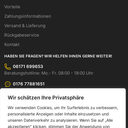
Vorteile
Zahlungsinformationen
Versand & Lieferung
Rückgabeservice
Kontakt
HABEN SIE FRAGEN? WIR HELFEN IHNEN GERNE WEITER!
06171 699653
Beratungshotline: Mo.- Fr. 08:00 - 18:00 Uhr
0176 77881651
WhatsApp-Chat: Mo.- Fr. 08:00 - 18:00 Uhr
Wir schätzen Ihre Privatsphäre
info@cmo-gmbh.com
Senden Sie uns Ihre Anfrage bequem per E-Mail.
Wir verwenden Cookies, um Ihr Surferlebnis zu verbessern,
personalisierte Anzeigen oder Inhalte einzusetzen und
© CMO GmbH 2023
unseren Datenverkehr zu analysieren. Wenn Sie auf „Alle
akzeptieren" klicken, stimmen Sie der Anwendung von
Made by Dankor Digital