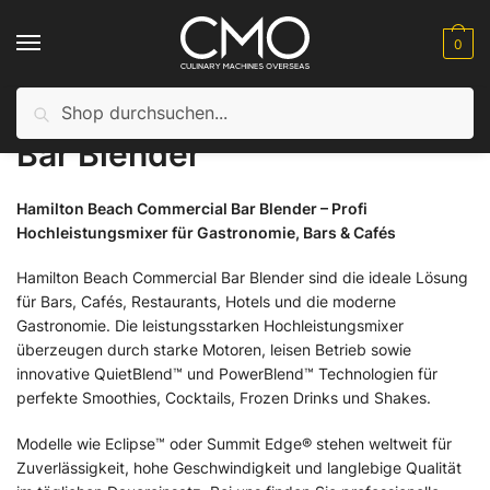
Skip to navigation
Skip to content
0
Suche nach:
Suche
Startseite
Alle produkte
Bar
Blender
Bar Blender
/
/
/
/
Bar Blender
Hamilton Beach Commercial Bar Blender – Profi
Hochleistungsmixer für Gastronomie, Bars & Cafés
Hamilton Beach Commercial Bar Blender sind die ideale Lösung
für Bars, Cafés, Restaurants, Hotels und die moderne
Gastronomie. Die leistungsstarken Hochleistungsmixer
überzeugen durch starke Motoren, leisen Betrieb sowie
innovative QuietBlend™ und PowerBlend™ Technologien für
perfekte Smoothies, Cocktails, Frozen Drinks und Shakes.
Modelle wie Eclipse™ oder Summit Edge® stehen weltweit für
Zuverlässigkeit, hohe Geschwindigkeit und langlebige Qualität