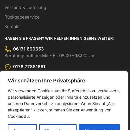
Versand & Lieferung
Rückgabeservice
Kontakt
HABEN SIE FRAGEN? WIR HELFEN IHNEN GERNE WEITER!
06171 699653
Beratungshotline: Mo.- Fr. 08:00 - 18:00 Uhr
0176 77881651
WhatsApp-Chat: Mo.- Fr. 08:00 - 18:00 Uhr
Wir schätzen Ihre Privatsphäre
info@cmo-gmbh.com
Wir verwenden Cookies, um Ihr Surferlebnis zu verbessern,
Senden Sie uns Ihre Anfrage bequem per E-Mail.
personalisierte Anzeigen oder Inhalte einzusetzen und
© CMO GmbH 2023
unseren Datenverkehr zu analysieren. Wenn Sie auf „Alle
akzeptieren" klicken, stimmen Sie der Anwendung von
Made by Dankor Digital
Cookies zu.