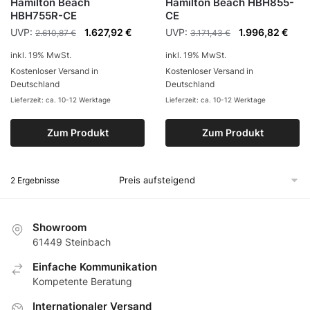
Hamilton Beach
Hamilton Beach HBH855-
HBH755R-CE
CE
UVP:
1.627,92
€
UVP:
1.996,82
€
2.610,87
€
3.171,43
€
inkl. 19% MwSt.
inkl. 19% MwSt.
Kostenloser Versand in
Kostenloser Versand in
Deutschland
Deutschland
Lieferzeit: ca. 10-12 Werktage
Lieferzeit: ca. 10-12 Werktage
Zum Produkt
Zum Produkt
2 Ergebnisse
Showroom
61449 Steinbach
Еinfache Kommunikation
Кompetente Beratung
Internationaler Versand