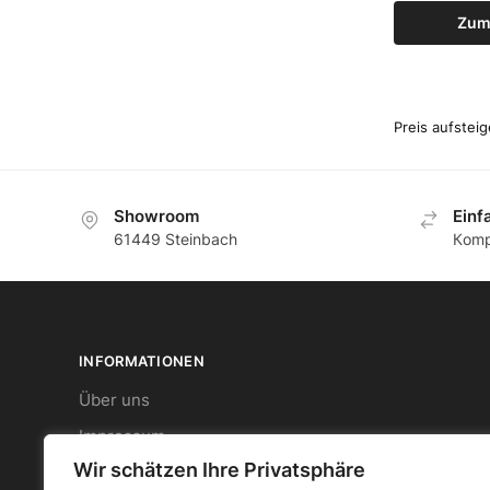
Zum
Showroom
Еinf
61449 Steinbach
Кomp
INFORMATIONEN
Über uns
Impressum
Wir schätzen Ihre Privatsphäre
Datenschutz