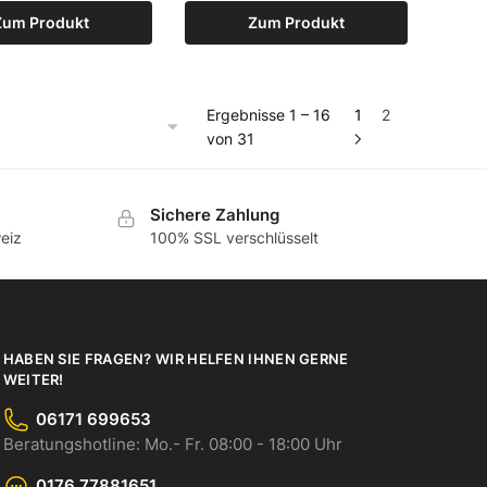
Zum Produkt
Zum Produkt
Ergebnisse 1 – 16
1
2
von 31
Sichere Zahlung
eiz
100% SSL verschlüsselt
HABEN SIE FRAGEN? WIR HELFEN IHNEN GERNE
WEITER!
06171 699653
Beratungshotline: Mo.- Fr. 08:00 - 18:00 Uhr
0176 77881651