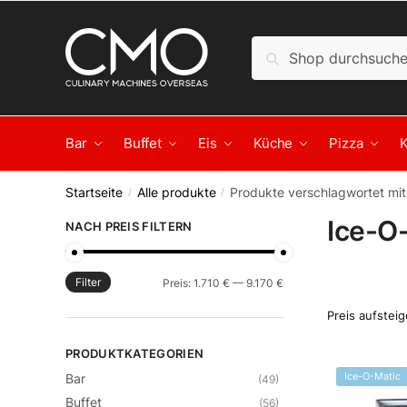
Skip to navigation
Skip to content
Suche nach:
Suche
Bar
Buffet
Eis
Küche
Pizza
Startseite
Alle produkte
Produkte verschlagwortet mit
/
/
Ice-O
NACH PREIS FILTERN
Filter
Preis:
1.710 €
—
9.170 €
Min. Preis
Max. Preis
PRODUKTKATEGORIEN
Ice-O-Matic
Bar
(49)
Buffet
(56)