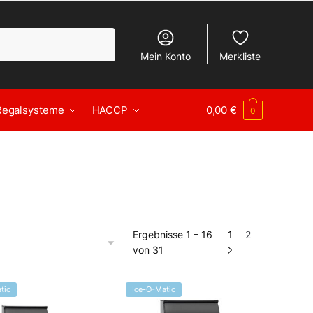
Mein Konto
Merkliste
Regalsysteme
HACCP
0,00
€
0
Ergebnisse 1 – 16
1
2
von 31
tic
Ice-O-Matic