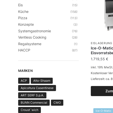
Eis
(15)
Küche
(156)
Pizza
(113)
Konzepte
(3)
Systemgastronomie
(76)
Ventless Cooking
(28)
EISLAGERUNG
Regalsysteme
(1)
Ice-O-Mati
HACCP
(87)
Eisvorratsb
1.719,55
€
inkl. 19% MwSt.
MARKEN
Kostenloser Ve
Lieferzeit: ca.
ACP
Alto-Shaam
Apicoltura Casentinese
Zum
ART SERF S.p.A.
BUNN Commercial
CMO
Croust´wich
Ice-O-Matic