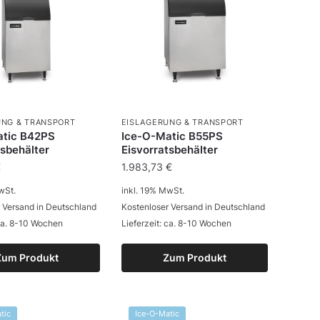
UNG & TRANSPORT
EISLAGERUNG & TRANSPORT
atic B42PS
Ice-O-Matic B55PS
tsbehälter
Eisvorratsbehälter
€
1.983,73
€
wSt.
inkl. 19% MwSt.
 Versand in Deutschland
Kostenloser Versand in Deutschland
 ca. 8-10 Wochen
Lieferzeit: ca. 8-10 Wochen
Zum Produkt
Zum Produkt
tic
Ice-O-Matic