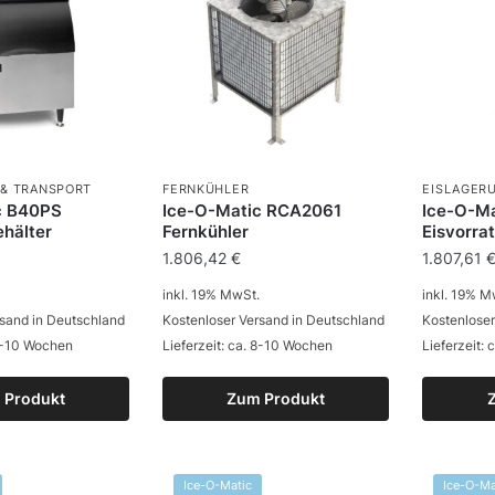
 & TRANSPORT
FERNKÜHLER
EISLAGER
c B40PS
Ice-O-Matic RCA2061
Ice-O-M
ehälter
Fernkühler
Eisvorra
1.806,42
€
1.807,61
inkl. 19% MwSt.
inkl. 19% M
rsand in Deutschland
Kostenloser Versand in Deutschland
Kostenloser
 8-10 Wochen
Lieferzeit: ca. 8-10 Wochen
Lieferzeit:
 Produkt
Zum Produkt
Ice-O-Matic
Ice-O-Ma