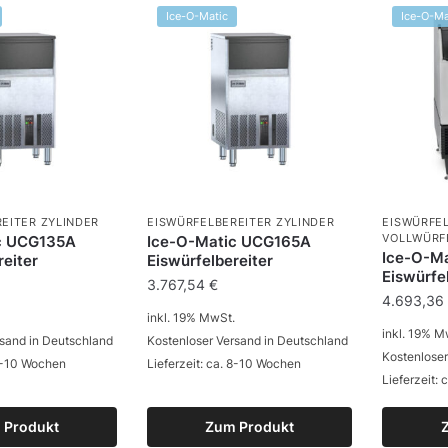
Ice-O-Matic
Ice-O-Ma
EITER ZYLINDER
EISWÜRFELBEREITER ZYLINDER
EISWÜRFE
VOLLWÜRF
c UCG135A
Ice-O-Matic UCG165A
Ice-O-M
reiter
Eiswürfelbereiter
Eiswürfe
3.767,54
€
4.693,3
inkl. 19% MwSt.
inkl. 19% M
rsand in Deutschland
Kostenloser Versand in Deutschland
Kostenloser
 8-10 Wochen
Lieferzeit: ca. 8-10 Wochen
Lieferzeit:
 Produkt
Zum Produkt