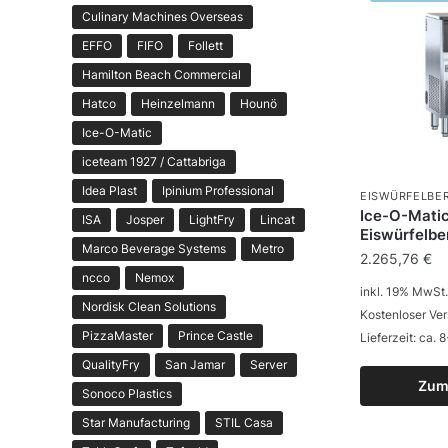
Culinary Machines Overseas
EFFO
FIFO
Follett
Hamilton Beach Commercial
Hatco
Heinzelmann
Hounö
Ice-O-Matic
iceteam 1927 / Cattabriga
Idea Plast
Ipinium Professional
EISWÜRFELBER
Ice-O-Mati
ISA
Josper
LightFry
Lincat
Eiswürfelbe
Marco Beverage Systems
Metro
2.265,76
€
ncco
Nemox
inkl. 19% MwSt.
Nordisk Clean Solutions
Kostenloser Ve
PizzaMaster
Prince Castle
Lieferzeit: ca.
QualityFry
San Jamar
Server
Zum
Sonoco Plastics
Star Manufacturing
STIL Casa