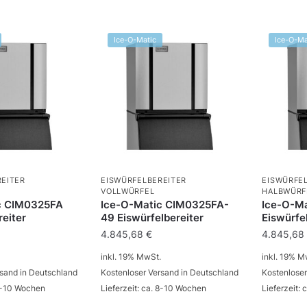
Ice-O-Matic
Ice-O-Ma
REITER
EISWÜRFELBEREITER
EISWÜRFE
VOLLWÜRFEL
HALBWÜRF
c CIM0325FA
Ice-O-Matic CIM0325FA-
Ice-O-M
reiter
49 Eiswürfelbereiter
Eiswürfe
4.845,68
€
4.845,6
inkl. 19% MwSt.
inkl. 19% M
rsand in Deutschland
Kostenloser Versand in Deutschland
Kostenloser
 8-10 Wochen
Lieferzeit: ca. 8-10 Wochen
Lieferzeit: