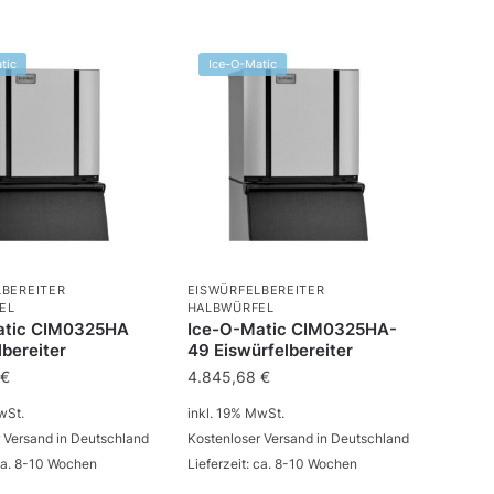
tic
Ice-O-Matic
LBEREITER
EISWÜRFELBEREITER
EL
HALBWÜRFEL
atic CIM0325HA
Ice-O-Matic CIM0325HA-
lbereiter
49 Eiswürfelbereiter
8
€
4.845,68
€
wSt.
inkl. 19% MwSt.
 Versand in Deutschland
Kostenloser Versand in Deutschland
 ca. 8-10 Wochen
Lieferzeit: ca. 8-10 Wochen