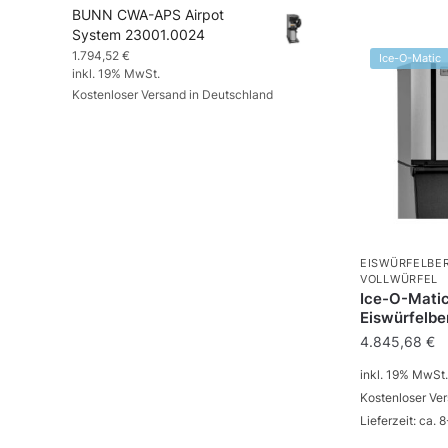
BUNN CWA-APS Airpot
System 23001.0024
1.794,52
€
Ice-O-Matic
inkl. 19% MwSt.
Kostenloser Versand in Deutschland
EISWÜRFELBE
VOLLWÜRFEL
Ice-O-Mati
Eiswürfelbe
4.845,68
€
inkl. 19% MwSt.
Kostenloser Ve
Lieferzeit: ca.