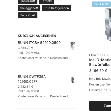
TableCraft
Tefcold
Ice-O-Matic
the eggcheff
True Refrigeration
TurboChef
KÜRZLICH ANGESEHEN
BUNN ITCBA 52200.0500
3.784,20
€
inkl. 19% MwSt.
EISWÜRFELBER
Kostenloser Versand in Deutschland
Ice-O-Mati
Eiswürfelbe
3.166,59
€
BUNN CWTF35A
inkl. 19% MwSt.
12950.0277
Kostenloser Ve
2.482,34
€
Lieferzeit: ca.
inkl. 19% MwSt.
Kostenloser Versand in Deutschland
Zum