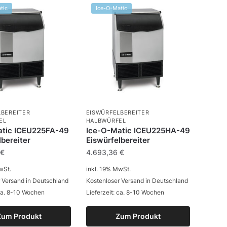
tic
Ice-O-Matic
LBEREITER
EISWÜRFELBEREITER
EL
HALBWÜRFEL
atic ICEU225FA-49
Ice-O-Matic ICEU225HA-49
lbereiter
Eiswürfelbereiter
6
€
4.693,36
€
wSt.
inkl. 19% MwSt.
 Versand in Deutschland
Kostenloser Versand in Deutschland
 ca. 8-10 Wochen
Lieferzeit: ca. 8-10 Wochen
Zum Produkt
Zum Produkt