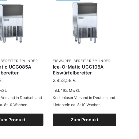
BEREITER ZYLINDER
EISWÜRFELBEREITER ZYLINDER
atic UCG085A
Ice-O-Matic UCG105A
lbereiter
Eiswürfelbereiter
€
2.953,58
€
wSt.
inkl. 19% MwSt.
 Versand in Deutschland
Kostenloser Versand in Deutschland
 ca. 8-10 Wochen
Lieferzeit: ca. 8-10 Wochen
Zum Produkt
Zum Produkt