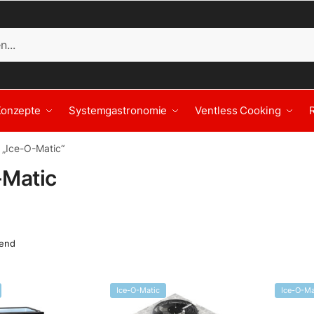
Konzepte
Systemgastronomie
Ventless Cooking
 „Ice-O-Matic“
-Matic
Ice-O-Matic
Ice-O-Ma