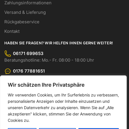
Zahlungsinformationen
Versand & Lieferung
Rückgabeservice
Kontakt
HABEN SIE FRAGEN? WIR HELFEN IHNEN GERNE WEITER!
06171 699653
Beratungshotline: Mo.- Fr. 08:00 - 18:00 Uhr
0176 77881651
WhatsApp-Chat: Mo.- Fr. 08:00 - 18:00 Uhr
Wir schätzen Ihre Privatsphäre
info@cmo-gmbh.com
Senden Sie uns Ihre Anfrage bequem per E-Mail.
Wir verwenden Cookies, um Ihr Surferlebnis zu verbessern,
personalisierte Anzeigen oder Inhalte einzusetzen und
© CMO GmbH 2023
unseren Datenverkehr zu analysieren. Wenn Sie auf „Alle
akzeptieren" klicken, stimmen Sie der Anwendung von
Made by Dankor Digital
Cookies zu.