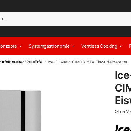
Konzepte
Systemgastronomie
Ventless Cooking
ürfelbereiter Vollwürfel
Ice-O-Matic CIM0325FA Eiswürfelbereiter
/
Ic
CI
Eis
Ohne Vor