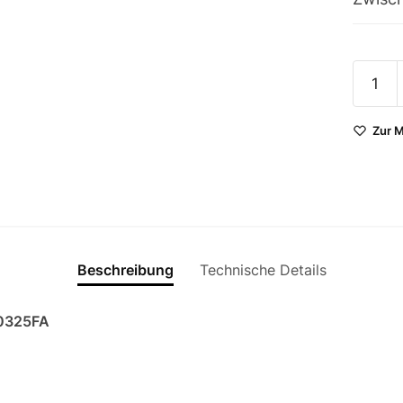
Ice-O-
CIM03
Eiswürf
Zur M
Menge
Beschreibung
Technische Details
M0325FA