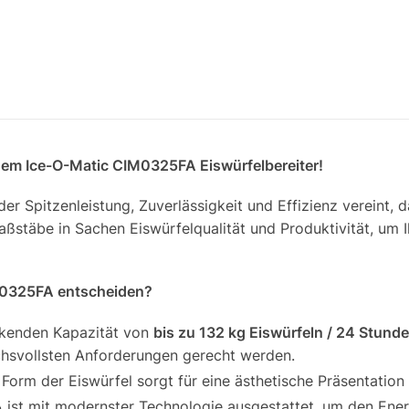
 dem Ice-O-Matic CIM0325FA Eiswürfelbereiter!
er Spitzenleistung, Zuverlässigkeit und Effizienz vereint, 
ßstäbe in Sachen Eiswürfelqualität und Produktivität, um I
IM0325FA entscheiden?
ckenden Kapazität von
bis zu 132 kg Eiswürfeln / 24 Stund
uchsvollsten Anforderungen gerecht werden.
 Form der Eiswürfel sorgt für eine ästhetische Präsentation
st mit modernster Technologie ausgestattet, um den Ener