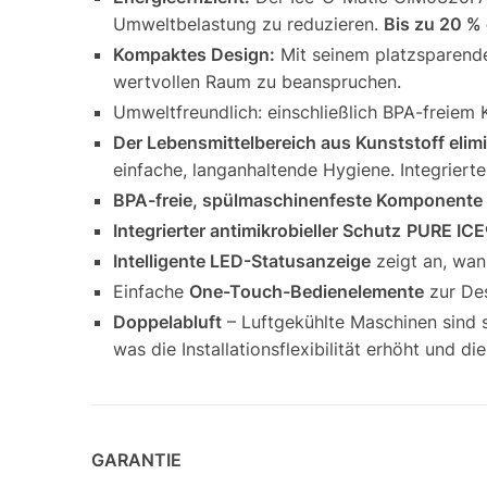
Umweltbelastung zu reduzieren.
Bis zu 20 % 
Kompaktes Design:
Mit seinem platzsparende
wertvollen Raum zu beanspruchen.
Umweltfreundlich: einschließlich BPA-freiem K
Der Lebensmittelbereich aus Kunststoff elim
einfache, langanhaltende Hygiene.
Integriert
BPA-freie, spülmaschinenfeste Komponente
Integrierter antimikrobieller Schutz
PURE ICE
Intelligente LED-Statusanzeige
zeigt an, wann
Einfache
One-Touch-Bedienelemente
zur Des
Doppelabluft
– Luftgekühlte Maschinen sind s
was die Installationsflexibilität erhöht und di
GARANTIE