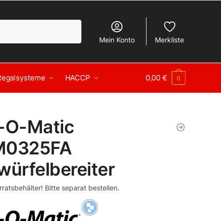
Mein Konto
Merkliste
Regalsysteme
HACCP
0,00
€
0
e-O-Matic
M0325FA
würfelbereiter
ratsbehälter! Bitte separat bestellen.