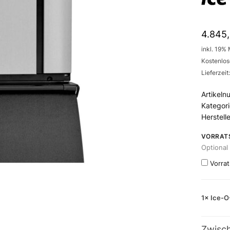
4.845
inkl. 19%
Kostenlos
Lieferzei
Artikel
Kategor
Herstell
VORRAT
Optional
Vorrat
1×
Ice-O
Zwisc