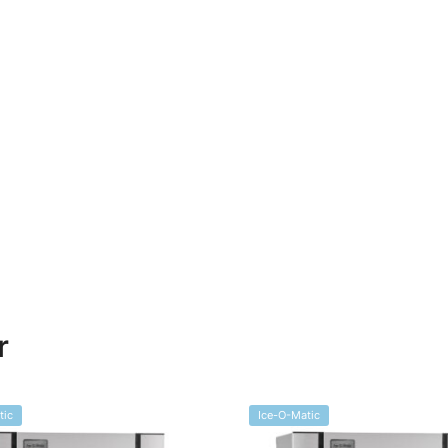
r
tic
Ice-O-Matic