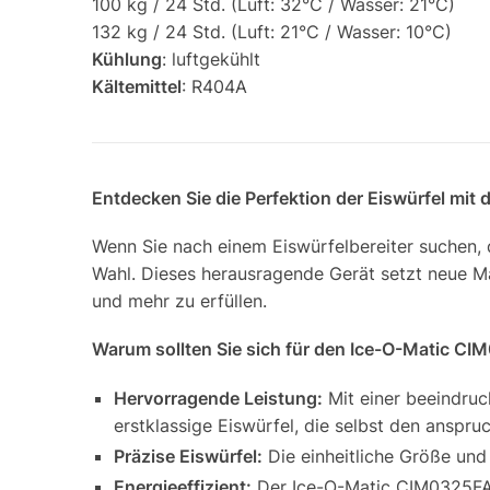
100 kg / 24 Std. (Luft: 32°C / Wasser: 21°C)
132 kg / 24 Std. (Luft: 21°C / Wasser: 10°C)
Kühlung
: luftgekühlt
Kältemittel
: R404A
Entdecken Sie die Perfektion der Eiswürfel mit
Wenn Sie nach einem Eiswürfelbereiter suchen, d
Wahl. Dieses herausragende Gerät setzt neue Ma
und mehr zu erfüllen.
Warum sollten Sie sich für den Ice-O-Matic C
Hervorragende Leistung:
Mit einer beeindru
erstklassige Eiswürfel, die selbst den anspr
Präzise Eiswürfel:
Die einheitliche Größe und
Energieeffizient:
Der Ice-O-Matic CIM0325FA i