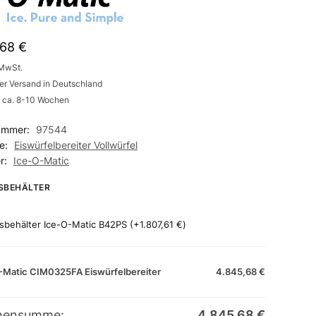
,68
€
 MwSt.
er Versand in Deutschland
t: ca. 8-10 Wochen
nummer:
97544
ie:
Eiswürfelbereiter Vollwürfel
er:
Ice-O-Matic
SBEHÄLTER
sbehälter Ice-O-Matic B42PS
(+
1.807,61
€
)
-Matic CIM0325FA Eiswürfelbereiter
4.845,68
€
hensumme:
4.845,68
€