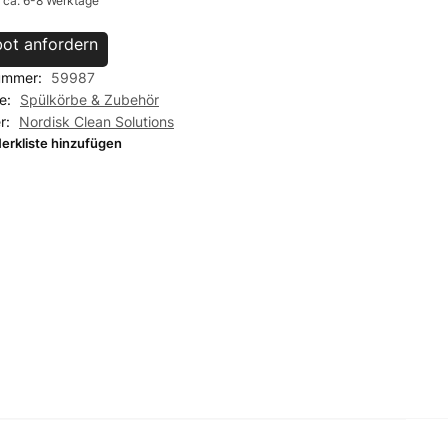
: ca. 6-8 Werktage
ot anfordern
nummer:
59987
ie:
Spülkörbe & Zubehör
er:
Nordisk Clean Solutions
erkliste hinzufügen