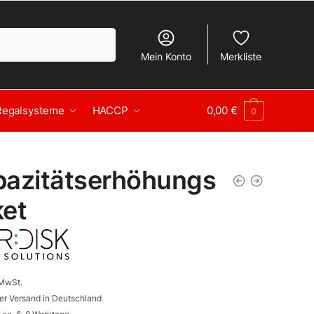
Mein Konto
Merkliste
Regalsysteme
HACCP
0,00
€
0
pazitätserhöhungs
ket
 MwSt.
er Versand in Deutschland