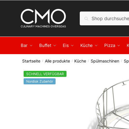
Skip to navigation
Skip to content
Suche nach:
Suche
Bar
Buffet
Eis
Küche
Pizza
Startseite
Alle produkte
Küche
Spülmaschinen
Sp
/
/
/
/
SCHNELL VERFÜGBAR
Nordisk Zubehör