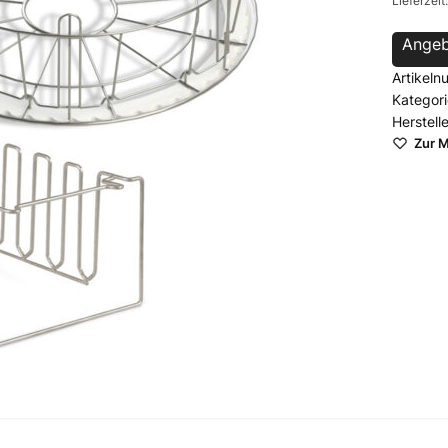
Lieferzeit
Angeb
Artikel
Kategor
Herstell
Zur M