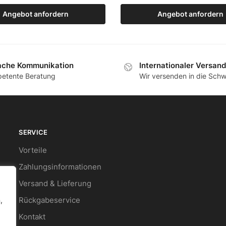
Angebot anfordern
Zum Produkt
Angebot anfordern
Zum Produkt
ache Kommunikation
Internationaler Versand
etente Beratung
Wir versenden in die Schw
SERVICE
Vorteile
Zahlungsinformationen
Versand & Lieferung
Rückgabeservice
,
Kontakt