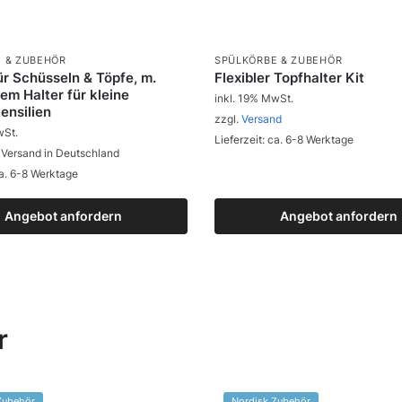
 & ZUBEHÖR
SPÜLKÖRBE & ZUBEHÖR
ür Schüsseln & Töpfe, m.
Flexibler Topfhalter Kit
tem Halter für kleine
inkl. 19% MwSt.
ensilien
zzgl.
Versand
wSt.
Lieferzeit: ca. 6-8 Werktage
 Versand in Deutschland
ca. 6-8 Werktage
Angebot anfordern
Zum Produkt
Angebot anfordern
Zum Produkt
r
Zubehör
Nordisk Zubehör