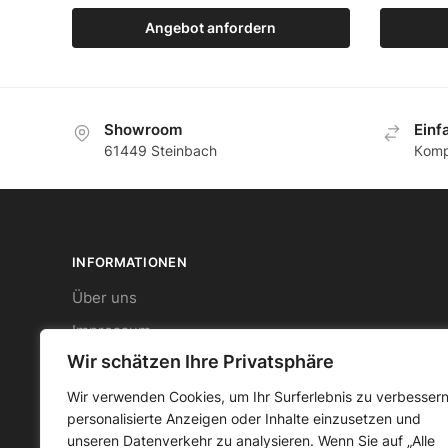
Angebot anfordern
Zum Produkt
Showroom
Еinf
61449 Steinbach
Кomp
INFORMATIONEN
Über uns
Impressum
Wir schätzen Ihre Privatsphäre
Datenschutz
AGB
Wir verwenden Cookies, um Ihr Surferlebnis zu verbessern
personalisierte Anzeigen oder Inhalte einzusetzen und
Widerrufsbelehrung
unseren Datenverkehr zu analysieren. Wenn Sie auf „Alle