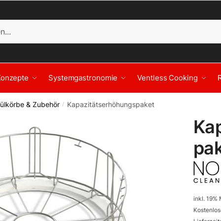
Konzepte
Systemgastronomie
Ventless Cooking
ülkörbe & Zubehör
Kapazitätserhöhungspaket
/
Ka
pa
inkl. 19%
Kostenlos