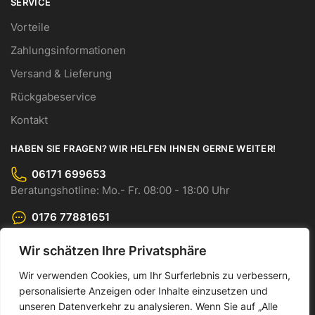
SERVICE
Vorteile
Zahlungsinformationen
Versand & Lieferung
Rückgabeservice
Kontakt
HABEN SIE FRAGEN? WIR HELFEN IHNEN GERNE WEITER!
06171 699653
Beratungshotline: Mo.- Fr. 08:00 - 18:00 Uhr
0176 77881651
WhatsApp-Chat: Mo.- Fr. 08:00 - 18:00 Uhr
Wir schätzen Ihre Privatsphäre
info@cmo-gmbh.com
Senden Sie uns Ihre Anfrage bequem per E-Mail.
Wir verwenden Cookies, um Ihr Surferlebnis zu verbessern,
personalisierte Anzeigen oder Inhalte einzusetzen und
© CMO GmbH 2023
unseren Datenverkehr zu analysieren. Wenn Sie auf „Alle