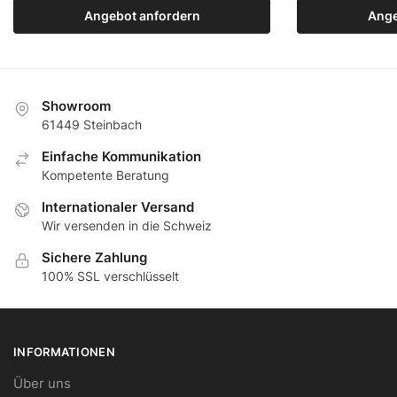
Angebot anfordern
Zum Produkt
Ange
Z
Showroom
61449 Steinbach
Еinfache Kommunikation
Кompetente Beratung
Internationaler Versand
Wir versenden in die Schweiz
Sichere Zahlung
100% SSL verschlüsselt
INFORMATIONEN
Über uns