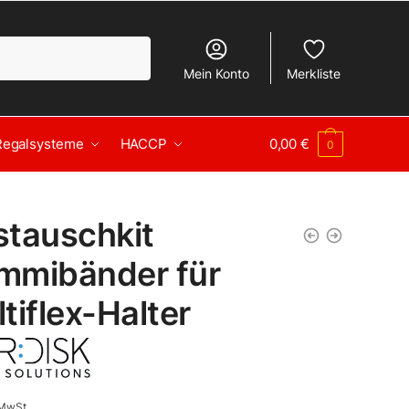
Mein Konto
Merkliste
Regalsysteme
HACCP
0,00
€
0
stauschkit
mmibänder für
tiflex-Halter
 MwSt.