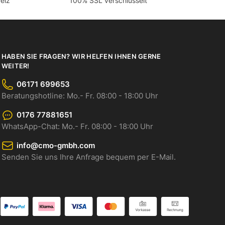
eiz
100% SSL verschlüsselt
HABEN SIE FRAGEN? WIR HELFEN IHNEN GERNE
WEITER!
06171 699653
Beratungshotline: Mo.- Fr. 08:00 - 18:00 Uhr
0176 77881651
WhatsApp-Chat: Mo.- Fr. 08:00 - 18:00 Uhr
info@cmo-gmbh.com
Senden Sie uns Ihre Anfrage bequem per E-Mail.