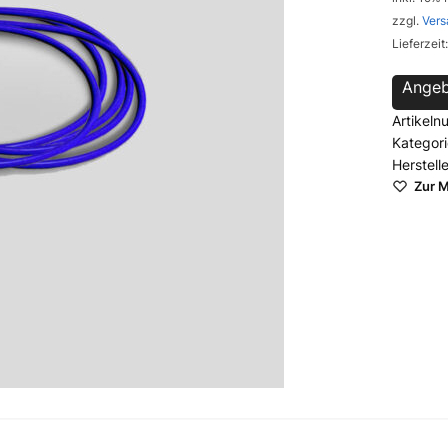
zzgl.
Vers
Lieferzeit
Angeb
Artikel
Kategor
Herstell
Zur M