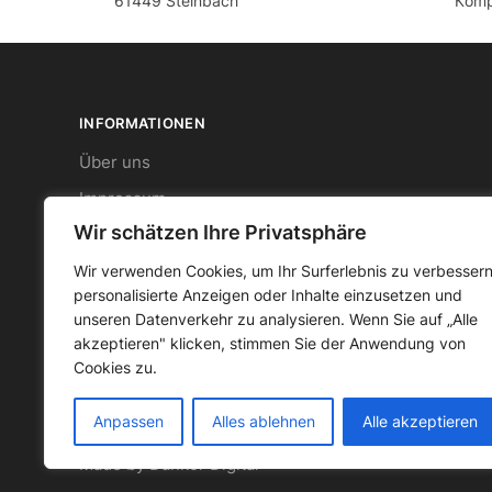
61449 Steinbach
Кomp
INFORMATIONEN
Über uns
Impressum
Wir schätzen Ihre Privatsphäre
Datenschutz
AGB
Wir verwenden Cookies, um Ihr Surferlebnis zu verbessern
personalisierte Anzeigen oder Inhalte einzusetzen und
Widerrufsbelehrung
unseren Datenverkehr zu analysieren. Wenn Sie auf „Alle
akzeptieren" klicken, stimmen Sie der Anwendung von
Cookies zu.
Anpassen
Alles ablehnen
Alle akzeptieren
© CMO GmbH 2023
Made by Dankor Digital