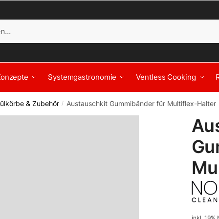
Konzepte
Systemgastronomie
Ventless Cooking
ülkörbe & Zubehör
Austauschkit Gummibänder für Multiflex-Halter
/
Au
Gu
Mul
inkl. 19%