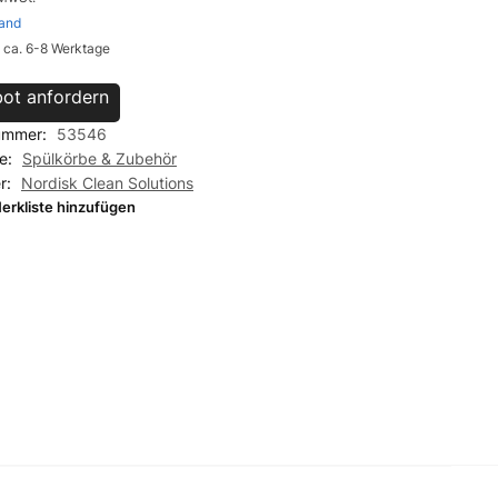
and
: ca. 6-8 Werktage
ot anfordern
nummer:
53546
ie:
Spülkörbe & Zubehör
er:
Nordisk Clean Solutions
erkliste hinzufügen