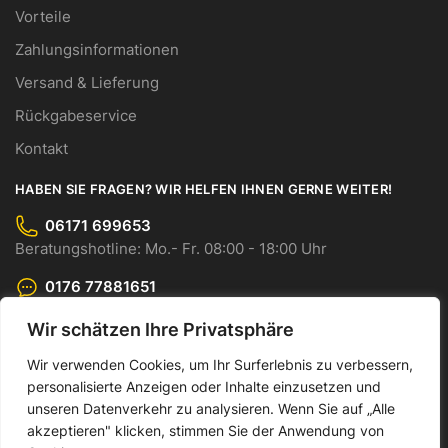
Vorteile
Zahlungsinformationen
Versand & Lieferung
Rückgabeservice
Kontakt
HABEN SIE FRAGEN? WIR HELFEN IHNEN GERNE WEITER!
06171 699653
Beratungshotline: Mo.- Fr. 08:00 - 18:00 Uhr
0176 77881651
WhatsApp-Chat: Mo.- Fr. 08:00 - 18:00 Uhr
Wir schätzen Ihre Privatsphäre
info@cmo-gmbh.com
Wir verwenden Cookies, um Ihr Surferlebnis zu verbessern,
Senden Sie uns Ihre Anfrage bequem per E-Mail.
personalisierte Anzeigen oder Inhalte einzusetzen und
unseren Datenverkehr zu analysieren. Wenn Sie auf „Alle
© CMO GmbH 2023
akzeptieren" klicken, stimmen Sie der Anwendung von
Made by Dankor Digital