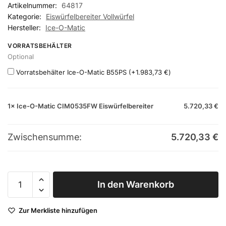
Artikelnummer:
64817
Kategorie:
Eiswürfelbereiter Vollwürfel
Hersteller:
Ice-O-Matic
VORRATSBEHÄLTER
Optional
Vorratsbehälter Ice-O-Matic B55PS
(+
1.983,73
€
)
1×
Ice-O-Matic CIM0535FW Eiswürfelbereiter
5.720,33
€
Zwischensumme:
5.720,33
€
Ice-O-Matic
In den Warenkorb
CIM0535FW
Eiswürfelbereiter
Zur Merkliste hinzufügen
Menge