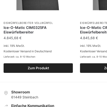
EISWÜRFELBEREITER VOLLWÜRFEL
EISWÜRFELBEREIT
Ice-O-Matic CIM0325FA
Ice-O-Matic C
Eiswürfelbereiter
Eiswürfelbereit
4.845,68
€
4.845,68
€
inkl. 19% MwSt.
inkl. 19% MwSt.
Kostenloser Versand in Deutschland
Kostenloser Versand
Lieferzeit: ca. 8-10 Wochen
Lieferzeit: ca. 8-10 W
Zum Produkt
Z
Showroom
61449 Steinbach
Еinfache Kommunikation