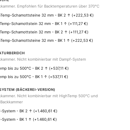
kkammer. Empfohlen für Backtemperaturen über 370°C
hTemp-Schamottsteine 32 mm - BK 2 ↑
(+
222,53
€
)
Temp-Schamottstein 32 mm - BK 1 ↑
(+
111,27
€
)
hTemp-Schamottstein 32 mm - BK 2 ↑
(+
111,27
€
)
hTemp-Schamottsteine 32 mm - BK 1 ↑
(+
222,53
€
)
ATURBEREICH
kkammer. Nicht kombinierbar mit Dampf-System
mp bis zu 500°C - BK 2 ↑
(+
537,11
€
)
mp bis zu 500°C - BK 1 ↑
(+
537,11
€
)
YSTEM (BÄCKEREI-VERSION)
kkammer. Nicht kombinierbar mit HighTemp 500°C und
r Backkammer
-System - BK 2 ↑
(+
1.460,61
€
)
-System - BK 1 ↑
(+
1.460,61
€
)