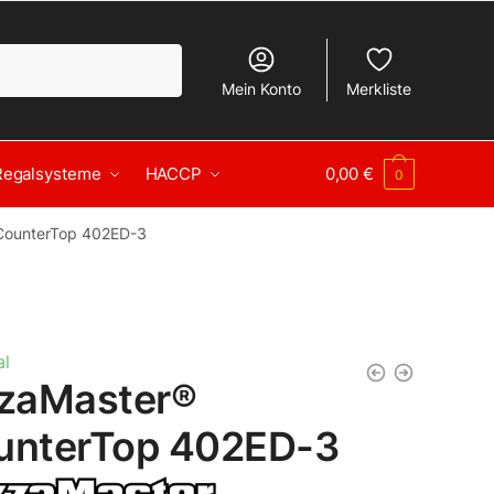
Mein Konto
Merkliste
Regalsysteme
HACCP
0,00
€
0
CounterTop 402ED-3
l
zzaMaster®
unterTop 402ED-3