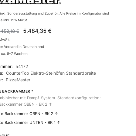
inkl. Sonderausstattung und Zubehör. Alle Preise im Konfigurator sind
se inkl. 19% MwSt.
5.484,35
€
.452,18
€
 MwSt.
er Versand in Deutschland
t: ca. 5-7 Wochen
nummer:
54172
ie:
CounterTop Elektro-Steinöfen Standardbreite
er:
PizzaMaster
TE BACKKAMMER
*
mbinierbar mit Dampf-System. Standardkonfiguration:
 Backkammer OBEN - BK 2 ↑
te Backkammer OBEN - BK 2 ↑
te Backkammer UNTEN - BK 1 ↑
ÄCHE