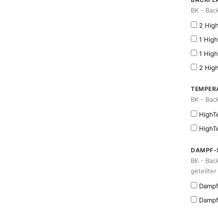
BK - Bac
2 Hig
1 High
1 Hig
2 Hig
TEMPER
BK - Bac
HighTe
HighTe
DAMPF-S
BK - Bac
geteilte
Dampf
Dampf