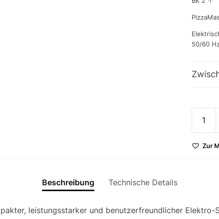
BK 2 ↑
PizzaMas
Elektris
50/60 H
Zwisc
PizzaM
Counte
402ED
Zur M
Menge
Beschreibung
Technische Details
pakter, leistungsstarker und benutzerfreundlicher Elektro