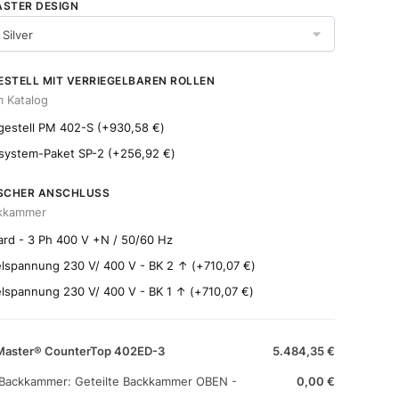
STER DESIGN
STELL MIT VERRIEGELBAREN ROLLEN
m Katalog
gestell PM 402-S
(+
930,58
€
)
system-Paket SP-2
(+
256,92
€
)
ISCHER ANSCHLUSS
ckkammer
rd - 3 Ph 400 V +N / 50/60 Hz
spannung 230 V/ 400 V - BK 2 ↑
(+
710,07
€
)
spannung 230 V/ 400 V - BK 1 ↑
(+
710,07
€
)
Master® CounterTop 402ED-3
5.484,35
€
 Backkammer:
Geteilte Backkammer OBEN -
0,00
€