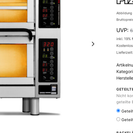
Abbildung 
Bruttoprei
UVP:
6
inkl. 19%
Kostenlos
Lieferzei
Artikel
Kategor
Herstell
GETEIL
Nicht ko
geteilte
Geteil
Geteil
BACKFL