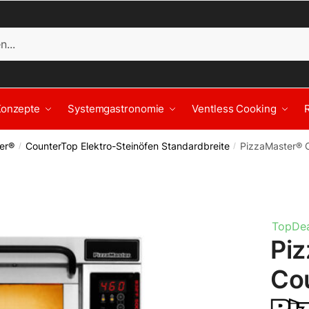
Konzepte
Systemgastronomie
Ventless Cooking
er®
CounterTop Elektro-Steinöfen Standardbreite
PizzaMaster® 
/
/
TopDea
Pi
Co