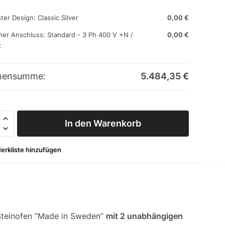
ter Design:
Classic Silver
0,00
€
cher Anschluss:
Standard - 3 Ph 400 V +N /
0,00
€
z
hensumme:
5.484,35
€
aster®
In den Warenkorb
rTop
-3
erkliste hinzufügen
-Steinofen “Made in Sweden”
mit 2 unabhängigen