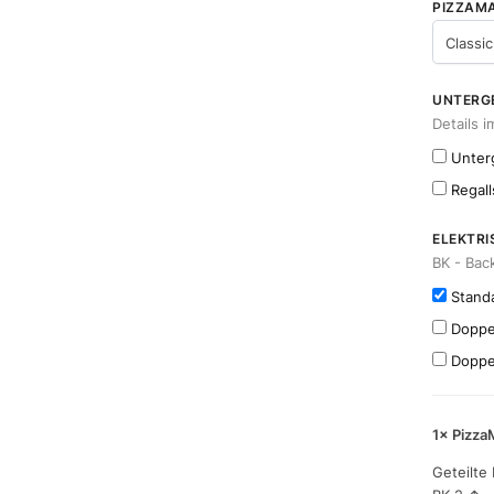
PIZZAMA
UNTERGE
Details i
Unter
Regall
ELEKTR
BK - Ba
Standa
Doppel
Doppel
1×
Pizza
Geteilte