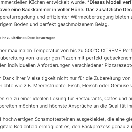
 kommerziellen Küchen entwickelt wurde. *
Dieses Modell verf
sowie
eine Backkammer in voller Höhe. Das zusätzliche Dec
peraturregelung und effizienter Wärmeübertragung bieten 
prigem Boden und perfekt geschmolzenem Belag.
e Ihr zusätzliches Deck bevorzugen.
iner maximalen Temperatur von bis zu 500°C (XTREME Perf
ubereitung von knusprigen Pizzen mit perfekt gebackenem
m den individuellen Anforderungen verschiedener Pizzarezep
ank ihrer Vielseitigkeit nicht nur für die Zubereitung von
erichte wie z.B. Meeresfrüchte, Fisch, Fleisch oder Gemüse
hen sie zu einer idealen Lösung für Restaurants, Cafés und 
ubereiten möchten und höchste Ansprüche an die Qualität ihr
d hochwertigen Schamottesteinen ausgekleidet, die eine g
digitale Bedienfeld ermöglicht es, den Backprozess genau 