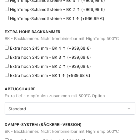
HighTemp-Schamottsteine - BK 3 ↑
(+
966,99
€
)
HighTemp-Schamottsteine - BK 2 ↑
(+
966,99
€
)
HighTemp-Schamottsteine - BK 1 ↑
(+
966,99
€
)
EXTRA HOHE BACKKAMMER
BK - Backkammer. Nicht kombinierbar mit HighTemp 500°C
Extra hoch 245 mm - BK 4 ↑
(+
939,68
€
)
Extra hoch 245 mm - BK 3 ↑
(+
939,68
€
)
Extra hoch 245 mm - BK 2 ↑
(+
939,68
€
)
Extra hoch 245 mm - BK 1 ↑
(+
939,68
€
)
ABZUGSHAUBE
Extra tief - empfohlen zusammen mit 500°C Option
DAMPF-SYSTEM (BÄCKEREI-VERSION)
BK - Backkammer. Nicht kombinierbar mit HighTemp 500°C