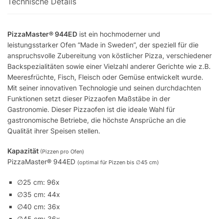
Technische Details
PizzaMaster® 944ED
ist ein hochmoderner und
leistungsstarker Ofen “Made in Sweden”, der speziell für die
anspruchsvolle Zubereitung von köstlicher Pizza, verschiedener
Backspezialitäten sowie einer Vielzahl anderer Gerichte wie z.B.
Meeresfrüchte, Fisch, Fleisch oder Gemüse entwickelt wurde.
Mit seiner innovativen Technologie und seinen durchdachten
Funktionen setzt dieser Pizzaofen Maßstäbe in der
Gastronomie. Dieser Pizzaofen ist die ideale Wahl für
gastronomische Betriebe, die höchste Ansprüche an die
Qualität ihrer Speisen stellen.
Kapazität
(Pizzen pro Ofen)
PizzaMaster® 944ED
(optimal für Pizzen bis
∅
45 cm)
∅
25 cm: 96x
∅
35 cm: 44x
∅
40 cm: 36x
∅
45 cm: 36x