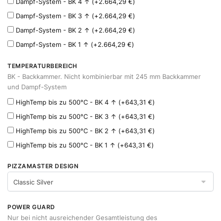
Dampf-System - BK 4 ↑
(+
2.664,29
€
)
Dampf-System - BK 3 ↑
(+
2.664,29
€
)
Dampf-System - BK 2 ↑
(+
2.664,29
€
)
Dampf-System - BK 1 ↑
(+
2.664,29
€
)
TEMPERATURBEREICH
BK - Backkammer. Nicht kombinierbar mit 245 mm Backkammer
und Dampf-System
HighTemp bis zu 500°C - BK 4 ↑
(+
643,31
€
)
HighTemp bis zu 500°C - BK 3 ↑
(+
643,31
€
)
HighTemp bis zu 500°C - BK 2 ↑
(+
643,31
€
)
HighTemp bis zu 500°C - BK 1 ↑
(+
643,31
€
)
PIZZAMASTER DESIGN
POWER GUARD
Nur bei nicht ausreichender Gesamtleistung des