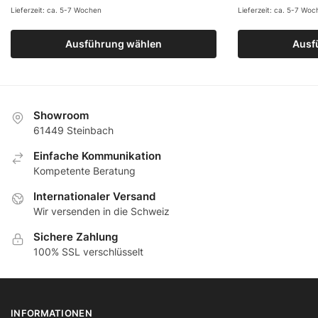
Lieferzeit: ca. 5-7 Wochen
Lieferzeit: ca. 5-7 Wo
Ausführung wählen
Ausf
Showroom
61449 Steinbach
Еinfache Kommunikation
Кompetente Beratung
Internationaler Versand
Wir versenden in die Schweiz
Sichere Zahlung
100% SSL verschlüsselt
INFORMATIONEN