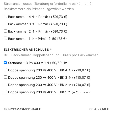
Stromanschlusses (Beratung erforderlich): es können 2
Backkammern als Primär ausgewählt werden
Backkammer 4 ↑ - Primär
(+
591,73
€
)
Backkammer 3 ↑ - Primär
(+
591,73
€
)
Backkammer 2 ↑ - Primär
(+
591,73
€
)
Backkammer 1 ↑ - Primär
(+
591,73
€
)
ELEKTRISCHER ANSCHLUSS
*
BK - Backkammer. Doppelspannung - Preis pro Backkammer
Standard - 3 Ph 400 V +N / 50/60 Hz
Doppelspannung 230 V/ 400 V - BK 4 ↑
(+
710,07
€
)
Doppelspannung 230 V/ 400 V - BK 3 ↑
(+
710,07
€
)
Doppelspannung 230 V/ 400 V - BK 2 ↑
(+
710,07
€
)
Doppelspannung 230 V/ 400 V - BK 1 ↑
(+
710,07
€
)
1×
PizzaMaster® 944ED
33.458,40
€