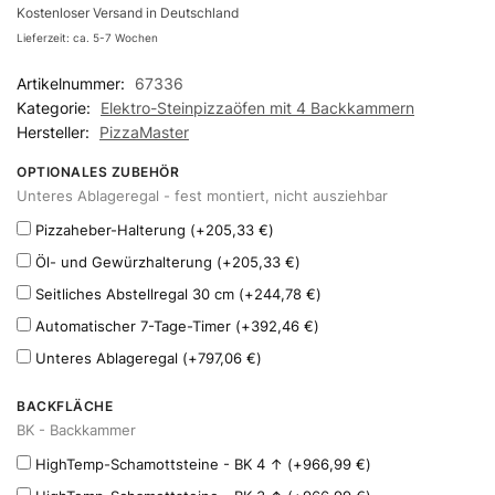
Kostenloser Versand in Deutschland
Lieferzeit: ca. 5-7 Wochen
Artikelnummer:
67336
Kategorie:
Elektro-Steinpizzaöfen mit 4 Backkammern
Hersteller:
PizzaMaster
OPTIONALES ZUBEHÖR
Unteres Ablageregal - fest montiert, nicht ausziehbar
Pizzaheber-Halterung
(+
205,33
€
)
Öl- und Gewürzhalterung
(+
205,33
€
)
Seitliches Abstellregal 30 cm
(+
244,78
€
)
Automatischer 7-Tage-Timer
(+
392,46
€
)
Unteres Ablageregal
(+
797,06
€
)
BACKFLÄCHE
BK - Backkammer
HighTemp-Schamottsteine - BK 4 ↑
(+
966,99
€
)