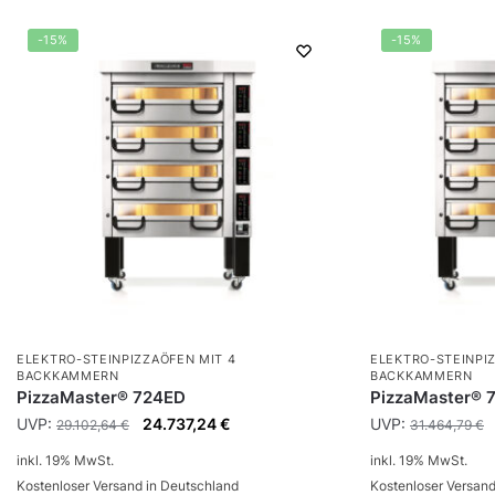
-15%
-15%
ELEKTRO-STEINPIZZAÖFEN MIT 4
ELEKTRO-STEINPI
BACKKAMMERN
BACKKAMMERN
PizzaMaster® 724ED
PizzaMaster® 
UVP:
24.737,24
€
UVP:
29.102,64
€
31.464,79
€
inkl. 19% MwSt.
inkl. 19% MwSt.
Kostenloser Versand in Deutschland
Kostenloser Versand