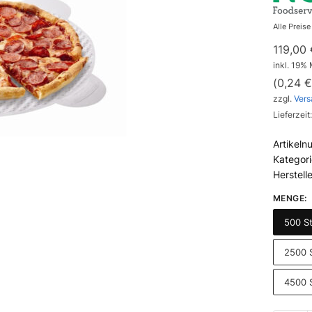
Alle Preis
119,00
inkl. 19%
(
0,24
€
zzgl.
Vers
Lieferzeit
Artikel
Kategor
Herstell
MENGE
:
500 S
2500 
4500 