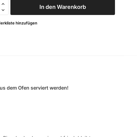
n für
In den Warenkorb
artons
 cm
erkliste hinzufügen
rfect
 Pizza
Menge
 aus dem Ofen serviert werden!