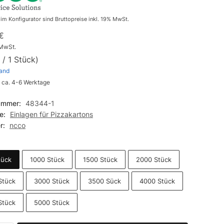
e im Konfigurator sind Bruttopreise inkl. 19% MwSt.
€
 MwSt.
/ 1 Stück)
and
: ca. 4-6 Werktage
nummer:
48344-1
ie:
Einlagen für Pizzakartons
er:
ncco
tück
1000 Stück
1500 Stück
2000 Stück
Stück
3000 Stück
3500 Sück
4000 Stück
Stück
5000 Stück