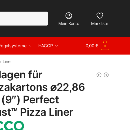
Mein Konto
Merkliste
Regalsysteme
HACCP
0,00
€
0
a Liner
lagen für
zakartons ⌀22,86
(9″) Perfect
st™ Pizza Liner