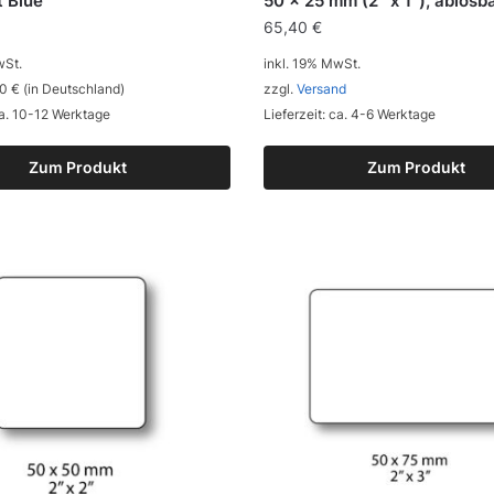
 Blue
50 x 25 mm (2″ x 1″), ablösb
65,40
€
wSt.
inkl. 19% MwSt.
0 € (in Deutschland)
zzgl.
Versand
ca. 10-12 Werktage
Lieferzeit: ca. 4-6 Werktage
Zum Produkt
Zum Produkt