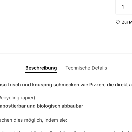
Einlage
Pizzak
⌀22,86
Zur M
(9") Pe
Crust™
Liner 
Beschreibung
Technische Details
nauso frisch und knusprig schmecken wie Pizzen, die direkt
Recyclingpapier)
kompostierbar und biologisch abbaubar
achen dies möglich, indem sie: