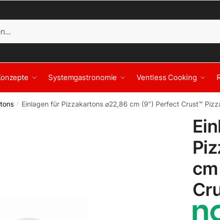
Konzepte
Systemgastronomie
Ventless Cooking
rtons
Einlagen für Pizzakartons ⌀22,86 cm (9″) Perfect Crust™ Pizz
/
Ein
Piz
cm 
Cru