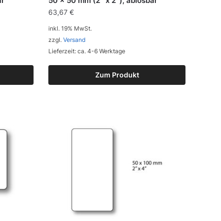
ar
50 x 50 mm (2″ x 2″), ablösbar
63,67
€
inkl. 19% MwSt.
zzgl.
Versand
Lieferzeit: ca. 4-6 Werktage
Zum Produkt