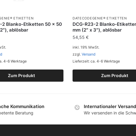
ENIE® ETIKETTEN
DATECODEGENIE® ETIKETTEN
2 Blanko-Etiketten 50 x 50
DCG-R23-2 Blanko-Etiketten
2″), ablösbar
mm (2″ x 3″), ablösbar
54,55
€
wSt.
inkl. 19% MwSt.
nd
zzgl.
Versand
ca. 4-6 Werktage
Lieferzeit: ca. 4-6 Werktage
Zum Produkt
Zum Produkt
ache Kommunikation
Internationaler Versand
etente Beratung
Wir versenden in die Schw