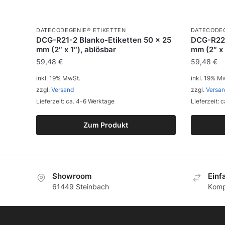
DATECODEGENIE® ETIKETTEN
DATECODEG
DCG-R21-2 Blanko-Etiketten 50 x 25
DCG-R22-
mm (2″ x 1″), ablösbar
mm (2″ x 
59,48
€
59,48
€
inkl. 19% MwSt.
inkl. 19% M
zzgl.
Versand
zzgl.
Versa
Lieferzeit: ca. 4-6 Werktage
Lieferzeit: 
Zum Produkt
Showroom
Еinf
61449 Steinbach
Кomp