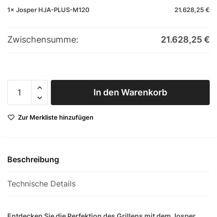
1×
Josper HJA-PLUS-M120
21.628,25
€
Zwischensumme:
21.628,25
€
Josper
In den Warenkorb
HJA-
PLUS-
Zur Merkliste hinzufügen
M120
Menge
Beschreibung
Technische Details
Entdecken Sie die Perfektion des Grillens mit dem Josper