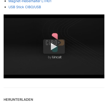
Magnet-Heberhalter LTH01
USB Stick CIBO/USB
HERUNTERLADEN