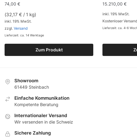
74,00
€
15.210,00
€
(
32,17
€
/ 1 kg)
inkl. 19% MwSt.
Kostenloser Versand
inkl. 19% MwSt.
zzgl.
Versand
Lieferzeit: ca. 4-6 Wo
Lieferzeit: ca. 14 Werktage
Zum Produkt
Z
Showroom
61449 Steinbach
Еinfache Kommunikation
Кompetente Beratung
Internationaler Versand
Wir versenden in die Schweiz
Sichere Zahlung