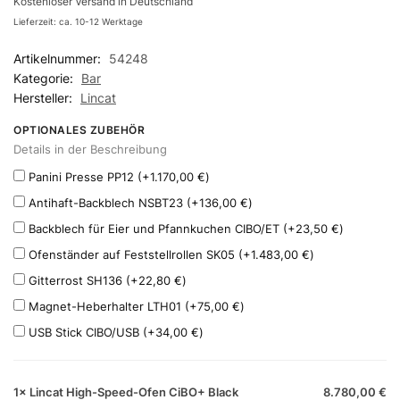
Kostenloser Versand in Deutschland
Lieferzeit: ca. 10-12 Werktage
Artikelnummer:
54248
Kategorie:
Bar
Hersteller:
Lincat
OPTIONALES ZUBEHÖR
Details in der Beschreibung
Panini Presse PP12
(+
1.170,00
€
)
Antihaft-Backblech NSBT23
(+
136,00
€
)
Backblech für Eier und Pfannkuchen CIBO/ET
(+
23,50
€
)
Ofenständer auf Feststellrollen SK05
(+
1.483,00
€
)
Gitterrost SH136
(+
22,80
€
)
Magnet-Heberhalter LTH01
(+
75,00
€
)
USB Stick CIBO/USB
(+
34,00
€
)
1×
Lincat High-Speed-Ofen CiBO+ Black
8.780,00
€