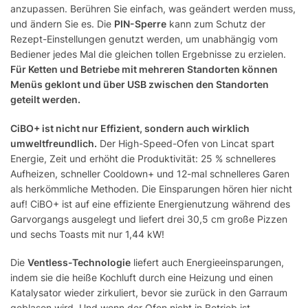
anzupassen. Berühren Sie einfach, was geändert werden muss,
und ändern Sie es. Die
PIN-Sperre
kann zum Schutz der
Rezept-Einstellungen genutzt werden, um unabhängig vom
Bediener jedes Mal die gleichen tollen Ergebnisse zu erzielen.
Für Ketten und Betriebe mit mehreren Standorten können
Menüs geklont und über USB zwischen den Standorten
geteilt werden.
CiBO+ ist nicht nur Effizient, sondern auch wirklich
umweltfreundlich.
Der High-Speed-Ofen von Lincat spart
Energie, Zeit und erhöht die Produktivität: 25 % schnelleres
Aufheizen, schneller Cooldown+ und 12-mal schnelleres Garen
als herkömmliche Methoden. Die Einsparungen hören hier nicht
auf! CiBO+ ist auf eine effiziente Energienutzung während des
Garvorgangs ausgelegt und liefert drei 30,5 cm große Pizzen
und sechs Toasts mit nur 1,44 kW!
Die
Ventless-Technologie
liefert auch Energieeinsparungen,
indem sie die heiße Kochluft durch eine Heizung und einen
Katalysator wieder zirkuliert, bevor sie zurück in den Garraum
geblasen wird. Und wenn der Ofen nicht in Betrieb ist,