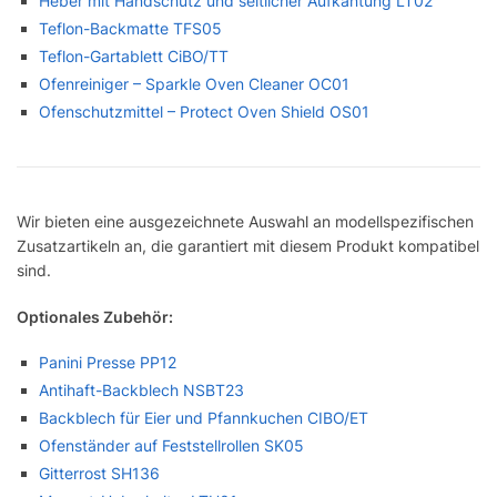
Heber mit Handschutz und seitlicher Aufkantung LT02
Teflon-Backmatte TFS05
Teflon-Gartablett CiBO/TT
Ofenreiniger – Sparkle Oven Cleaner OC01
Ofenschutzmittel – Protect Oven Shield OS01
Wir bieten eine ausgezeichnete Auswahl an modellspezifischen
Zusatzartikeln an, die garantiert mit diesem Produkt kompatibel
sind.
Optionales Zubehör:
Panini Presse PP12
Antihaft-Backblech NSBT23
Backblech für Eier und Pfannkuchen CIBO/ET
Ofenständer auf Feststellrollen SK05
Gitterrost SH136