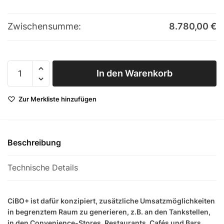
Zwischensumme:
8.780,00
€
Lincat
In den Warenkorb
High-
Speed-
Zur Merkliste hinzufügen
Ofen
CiBO+
Black
Menge
Beschreibung
Technische Details
CiBO+ ist dafür konzipiert, zusätzliche Umsatzmöglichkeiten
in begrenztem Raum zu generieren, z.B. an den Tankstellen,
in den Convenience-Stores, Restaurants, Cafés und Bars,