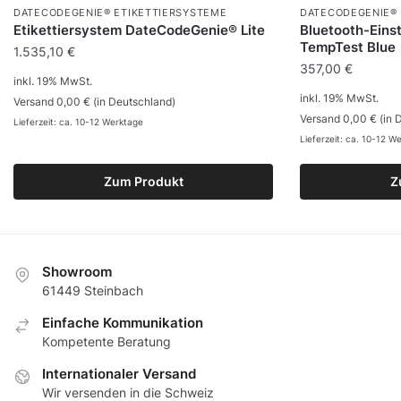
DATECODEGENIE® ETIKETTIERSYSTEME
DATECODEGENIE® 
Etikettiersystem DateCodeGenie® Lite
Bluetooth-Ein
TempTest Blue
1.535,10
€
357,00
€
inkl. 19% MwSt.
inkl. 19% MwSt.
Versand 0,00 € (in Deutschland)
Versand 0,00 € (in 
Lieferzeit: ca. 10-12 Werktage
Lieferzeit: ca. 10-12 W
Zum Produkt
Z
Showroom
61449 Steinbach
Еinfache Kommunikation
Кompetente Beratung
Internationaler Versand
Wir versenden in die Schweiz