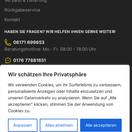
Versand & Lieferung
Rückgabeservice
Kontakt
HABEN SIE FRAGEN? WIR HELFEN IHNEN GERNE WEITER!
06171 699653
Beratungshotline: Mo.- Fr. 08:00 - 18:00 Uhr
0176 77881651
WhatsApp-Chat: Mo.- Fr. 08:00 - 18:00 Uhr
Wir schätzen Ihre Privatsphäre
info@cmo-gmbh.com
Wir verwenden Cookies, um Ihr Surferlebnis zu verbessern,
Senden Sie uns Ihre Anfrage bequem per E-Mail.
personalisierte Anzeigen oder Inhalte einzusetzen und
© CMO GmbH 2023
unseren Datenverkehr zu analysieren. Wenn Sie auf „Alle
akzeptieren" klicken, stimmen Sie der Anwendung von
Made by Dankor Digital
Cookies zu.
Anpassen
Alles ablehnen
Alle akzeptieren