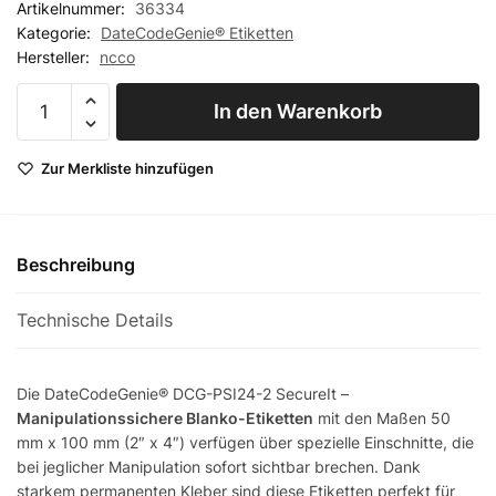
Artikelnummer:
36334
Kategorie:
DateCodeGenie® Etiketten
Hersteller:
ncco
DCG-PSI24-2
In den Warenkorb
SecureIt -
Manipulationssichere
Zur Merkliste hinzufügen
Blanko-Etiketten 50
x 100 mm (2" x 4"),
permanent Menge
Beschreibung
Technische Details
Die DateCodeGenie® DCG-PSI24-2 SecureIt –
Manipulationssichere Blanko-Etiketten
mit den Maßen 50
mm x 100 mm (2″ x 4″)
verfügen über spezielle Einschnitte, die
bei jeglicher Manipulation sofort sichtbar brechen.
Dank
starkem permanenten Kleber sind d
iese Etiketten perfekt für