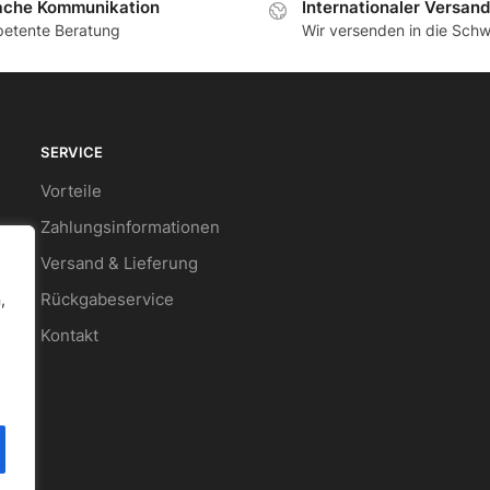
ache Kommunikation
Internationaler Versand
etente Beratung
Wir versenden in die Schw
SERVICE
Vorteile
Zahlungsinformationen
Versand & Lieferung
Rückgabeservice
,
Kontakt