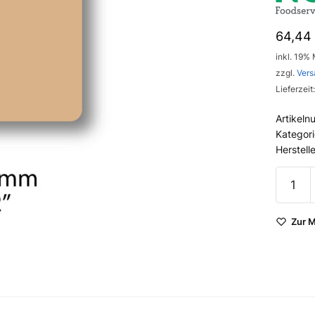
64,44
inkl. 19%
zzgl.
Vers
Lieferzeit
Artikel
Kategor
Herstell
DCG-
KP22-2
Blanko
Zur M
Kraft-
Etikett
50 x 5
mm (2"
2"),