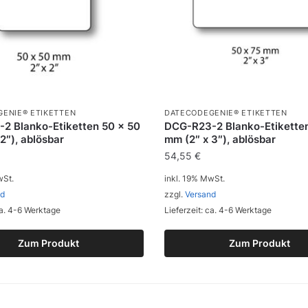
ENIE® ETIKETTEN
DATECODEGENIE® ETIKETTEN
2 Blanko-Etiketten 50 x 50
DCG-R23-2 Blanko-Etiketten
2″), ablösbar
mm (2″ x 3″), ablösbar
54,55
€
wSt.
inkl. 19% MwSt.
nd
zzgl.
Versand
ca. 4-6 Werktage
Lieferzeit: ca. 4-6 Werktage
Zum Produkt
Zum Produkt