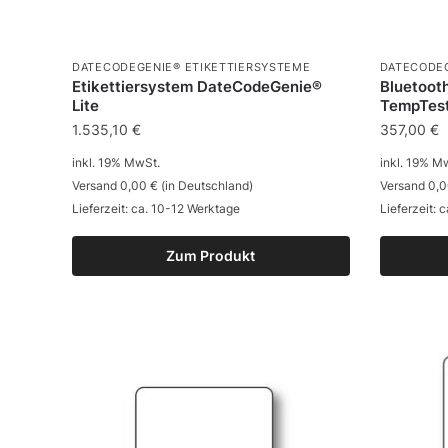
DATECODEGENIE® ETIKETTIERSYSTEME
DATECODEG
Etikettiersystem DateCodeGenie®
Bluetoot
Lite
TempTest
1.535,10
€
357,00
€
inkl. 19% MwSt.
inkl. 19% M
Versand 0,00 € (in Deutschland)
Versand 0,0
Lieferzeit: ca. 10-12 Werktage
Lieferzeit: 
Zum Produkt