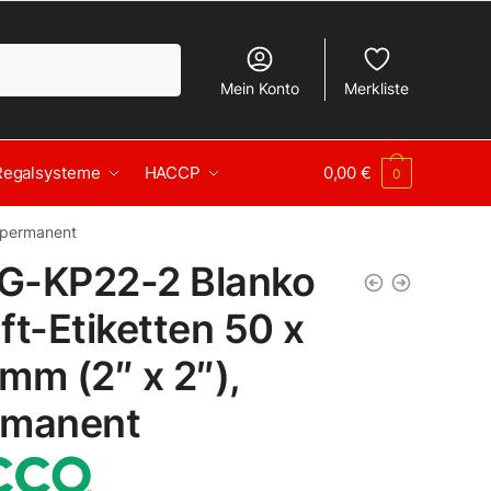
Mein Konto
Merkliste
Regalsysteme
HACCP
0,00
€
0
 permanent
G-KP22-2 Blanko
ft-Etiketten 50 x
mm (2″ x 2″),
rmanent