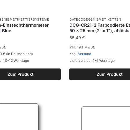
ENIE® ETIKETTIERSYSTEME
DATECODEGENIE® ETIKETTEN
h-Einstechthermometer
DCG-CR21-2 Farbcodierte Et
 Blue
50 x 25 mm (2″ x 1″), ablösb
65,40
€
wSt.
inkl. 19% MwSt.
0 € (in Deutschland)
zzgl.
Versand
ca. 10-12 Werktage
Lieferzeit: ca. 4-6 Werktage
Zum Produkt
Zum Produkt