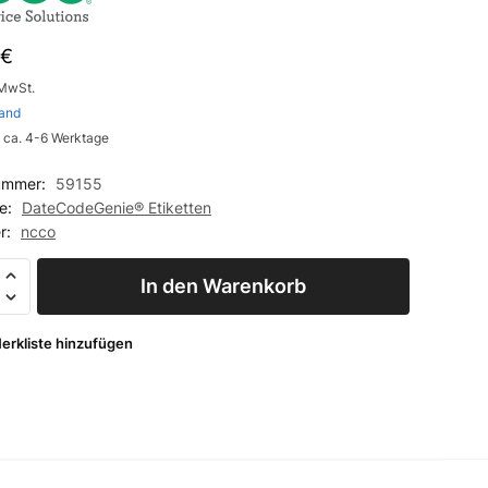
€
 MwSt.
and
: ca. 4-6 Werktage
nummer:
59155
ie:
DateCodeGenie® Etiketten
er:
ncco
In den Warenkorb
erkliste hinzufügen
en
0
 x