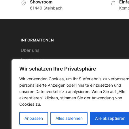
Showroom
Еinf
61449 Steinbach
Кomp
INFORMATIONEN
Über uns
Impressum
Wir schätzen Ihre Privatsphäre
Datenschutz
AGB
Wir verwenden Cookies, um Ihr Surferlebnis zu verbessern
personalisierte Anzeigen oder Inhalte einzusetzen und
Widerrufsbelehrung
unseren Datenverkehr zu analysieren. Wenn Sie auf „Alle
akzeptieren" klicken, stimmen Sie der Anwendung von
Cookies zu.
Anpassen
Alles ablehnen
Alle akzeptieren
© CMO GmbH 2023