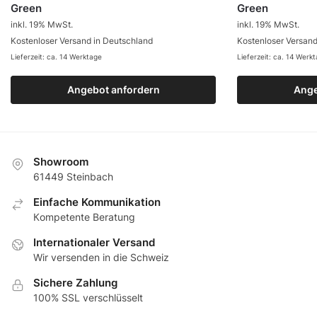
Green
Green
inkl. 19% MwSt.
inkl. 19% MwSt.
Kostenloser Versand in Deutschland
Kostenloser Versand
Lieferzeit: ca. 14 Werktage
Lieferzeit: ca. 14 Werk
Angebot anfordern
Zum Produkt
Ange
Z
Showroom
61449 Steinbach
Еinfache Kommunikation
Кompetente Beratung
Internationaler Versand
Wir versenden in die Schweiz
Sichere Zahlung
100% SSL verschlüsselt