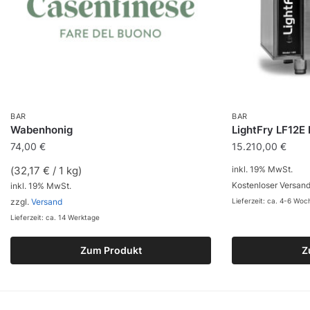
BAR
BAR
Wabenhonig
LightFry LF12E 
74,00
€
15.210,00
€
(
32,17
€
/ 1 kg)
inkl. 19% MwSt.
Kostenloser Versand
inkl. 19% MwSt.
zzgl.
Versand
Lieferzeit: ca. 4-6 Wo
Lieferzeit: ca. 14 Werktage
Zum Produkt
Z