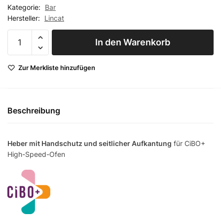
Kategorie:
Bar
Hersteller:
Lincat
Heber mit
In den Warenkorb
Handschutz
und
Zur Merkliste hinzufügen
seitlicher
Aufkantung
LT02
Menge
Beschreibung
Heber mit Handschutz und seitlicher Aufkantung
für CiBO+
High-Speed-Ofen