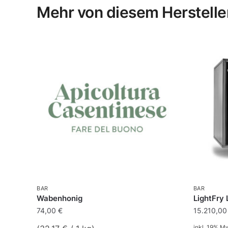
Mehr von diesem Herstelle
BAR
BAR
Wabenhonig
LightFry 
74,00
€
15.210,0
inkl. 19% M