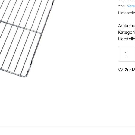
zzgl.
Vers
Lieferzeit
Artikel
Kategor
Herstell
Gitterr
SH136
Menge
Zur M