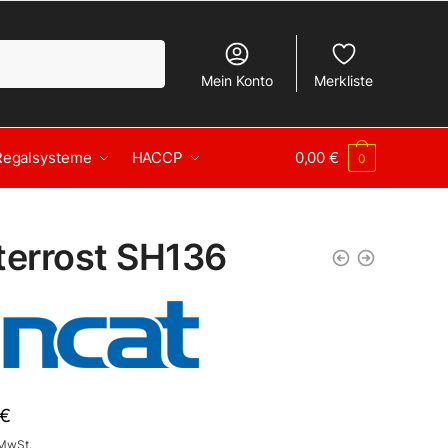
Mein Konto
Merkliste
Regalsysteme
HACCP
0,00
€
0
terrost SH136
€
 MwSt.