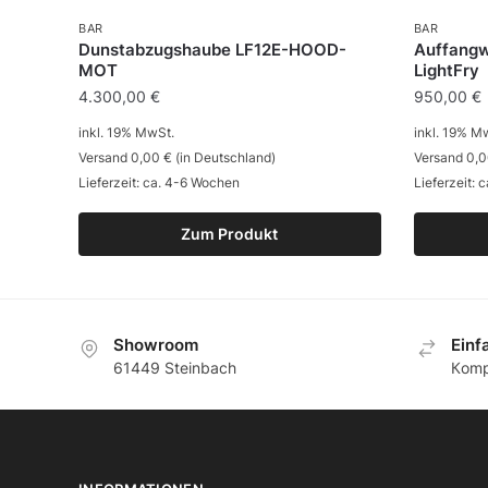
BAR
BAR
Dunstabzugshaube LF12E-HOOD-
Auffangwa
MOT
LightFry
4.300,00
€
950,00
€
inkl. 19% MwSt.
inkl. 19% M
Versand 0,00 € (in Deutschland)
Versand 0,0
Lieferzeit: ca. 4-6 Wochen
Lieferzeit: 
Zum Produkt
Showroom
Еinf
61449 Steinbach
Кomp