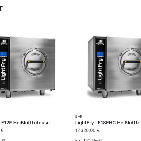
r
BAR
LF12E Heißluftfriteuse
LightFry LF18EHC Heißluftfr
0
€
17.320,00
€
wSt.
inkl. 19% MwSt.